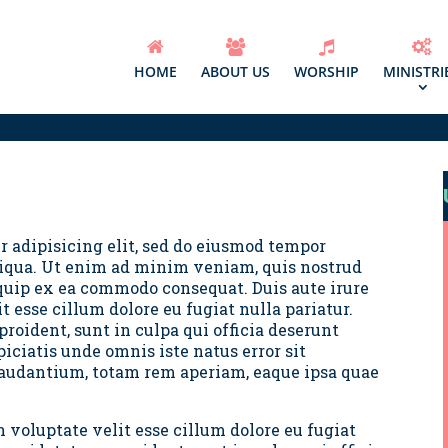
HOME
ABOUT US
WORSHIP
MINISTRI
N
r adipisicing elit, sed do eiusmod tempor
liqua. Ut enim ad minim veniam, quis nostrud
iquip ex ea commodo consequat. Duis aute irure
t esse cillum dolore eu fugiat nulla pariatur.
roident, sunt in culpa qui officia deserunt
piciatis unde omnis iste natus error sit
udantium, totam rem aperiam, eaque ipsa quae
n voluptate velit esse cillum dolore eu fugiat