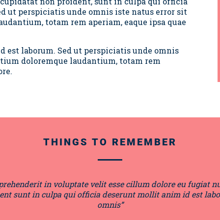
cupidatat non proident, sunt in culpa qui officia
d ut perspiciatis unde omnis iste natus error sit
udantium, totam rem aperiam, eaque ipsa quae
id est laborum. Sed ut perspiciatis unde omnis
antium doloremque laudantium, totam rem
ore.
THINGS TO REMEMBER
prehenderit in voluptate velit esse cillum dolore eu fugiat n
nt sunt in culpa qui officia deserunt mollit anim id est lab
omnis”